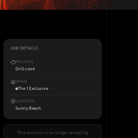
JOB DETAILS
POSITION
Grill cook
VENUE
The 1 Exclusive
LOCATION
Sunny Beach
This position is no longer accepting